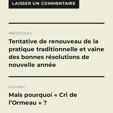
Navigation
PRÉCÉDENT
de
Tentative de renouveau de la
Publication
précédente :
pratique traditionnelle et vaine
l’article
des bonnes résolutions de
nouvelle année
SUIVANT
Mais pourquoi « Cri de
Publication
suivante :
l’Ormeau » ?