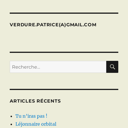
VERDURE.PATRICE(A)GMAIL.COM
RE
Recherche
pour :
ARTICLES RÉCENTS
Tu n’iras pas !
Léjonnaire orbital