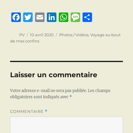
F
T
E
Li
W
M
P
a
w
m
n
h
e
a
c
it
ai
k
at
ss
rt
Auteur
Publié
Catégories
PV
10 avril 2020
Photos / Vidéos
,
Voyage au bout
le
de mes confins
e
te
l
e
s
a
a
b
r
d
A
g
g
o
I
p
e
er
o
n
p
Laisser un commentaire
k
Votre adresse e-mail ne sera pas publiée.
Les champs
obligatoires sont indiqués avec
*
COMMENTAIRE
*