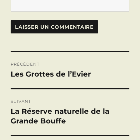
Navigation
PRÉCÉDENT
de
Les Grottes de l’Evier
Publication
précédente :
l’article
SUIVANT
La Réserve naturelle de la
Publication
suivante :
Grande Bouffe