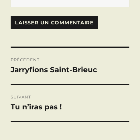
Navigation
PRÉCÉDENT
de
Jarryfions Saint-Brieuc
Publication
précédente :
l’article
SUIVANT
Tu n’iras pas !
Publication
suivante :