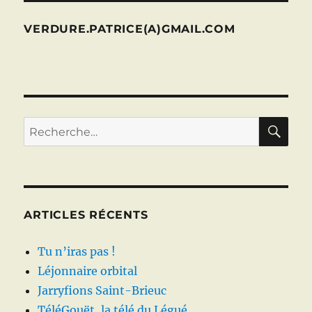
VERDURE.PATRICE(A)GMAIL.COM
RE
Recherche
pour :
ARTICLES RÉCENTS
Tu n’iras pas !
Léjonnaire orbital
Jarryfions Saint-Brieuc
TéléGouët, la télé du Légué