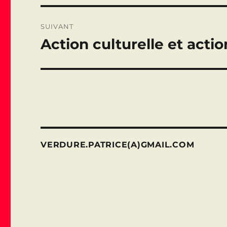
SUIVANT
Action culturelle et actio
Publication
suivante :
VERDURE.PATRICE(A)GMAIL.COM