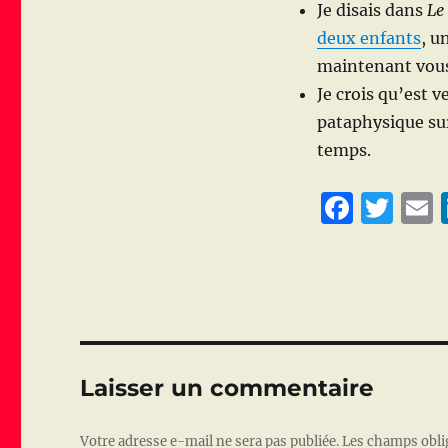
Je disais dans
Le
deux enfants
, u
maintenant vous
Je crois qu’est 
pataphysique sur
temps.
F
T
a
w
c
it
a
e
te
l
b
r
o
Laisser un commentaire
o
k
Votre adresse e-mail ne sera pas publiée.
Les champs obli