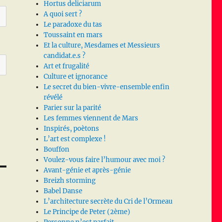
Hortus deliciarum
A quoi sert ?
Le paradoxe du tas
Toussaint en mars
Et la culture, Mesdames et Messieurs
candidat.e.s ?
Art et frugalité
Culture et ignorance
Le secret du bien-vivre-ensemble enfin
révélé
Parier sur la parité
Les femmes viennent de Mars
Inspirés, poètons
L’art est complexe !
Bouffon
Voulez-vous faire l’humour avec moi ?
Avant-génie et après-génie
Breizh storming
Babel Danse
L’architecture secrète du Cri de l’Ormeau
Le Principe de Peter (2ème)