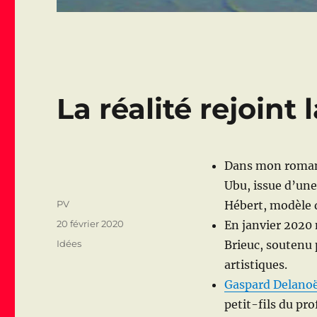
La réalité rejoint l
Dans mon rom
Ubu, issue d’une 
Auteur
PV
Hébert, modèle 
Publié
20 février 2020
En janvier 2020
le
Catégories
Idées
Brieuc, soutenu 
artistiques.
Gaspard Delano
petit-fils du pr