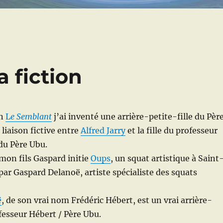
a fiction
an
L
e Semblant
j’ai inventé une arrière-petite-fille du Pèr
liaison fictive entre
Alfred Jarry
et la fille du professeur
du Père Ubu.
mon fils Gaspard initie
Oups
, un squat artistique à Saint
par Gaspard Delanoë, artiste spécialiste des squats
ë
, de son vrai nom Frédéric Hébert, est un vrai arrière-
ofesseur Hébert / Père Ubu.