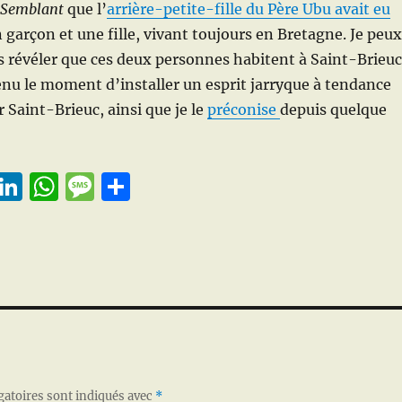
 Semblant
que l’
arrière-petite-fille du Père Ubu avait eu
n garçon et une fille, vivant toujours en Bretagne. Je peux
 révéler que ces deux personnes habitent à Saint-Brieuc
venu le moment d’installer un esprit jarryque à tendance
 Saint-Brieuc, ainsi que je le
préconise
depuis quelque
E
Li
W
M
P
m
n
h
e
a
i
k
at
ss
rt
e
s
a
a
d
A
g
g
I
p
e
er
n
p
gatoires sont indiqués avec
*