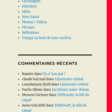
Chroniques
Histoires
Idées
Non classé
Photos / Vidéos
Phrases
Réflexions
Voyage au bout de mes confins
COMMENTAIRES RÉCENTS
Ramier
dans
Tu n’iras pas !
claude barraud
dans
Léjonnaire orbital
Lourdumary JEAN
dans
Léjonnaire orbital
Fuchs Olivier
dans
Jarryfions Saint-Brieuc
Meurou Corinne
dans
TéléGouët, la télé du
Légué
Anne GALAND
dans
TéléGouët, la télé du
Légué