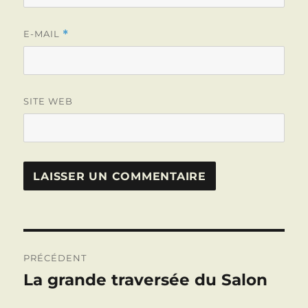
E-MAIL
*
SITE WEB
Navigation
PRÉCÉDENT
de
La grande traversée du Salon
Publication
précédente :
l’article