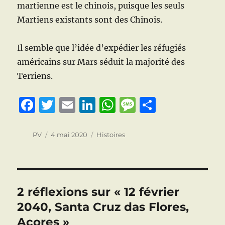
martienne est le chinois, puisque les seuls
Martiens existants sont des Chinois.
Il semble que l’idée d’expédier les réfugiés
américains sur Mars séduit la majorité des
Terriens.
F
T
E
Li
W
M
P
a
w
m
n
h
e
a
c
it
ai
k
at
ss
rt
Auteur
Publié
Catégories
PV
4 mai 2020
Histoires
le
e
te
l
e
s
a
a
b
r
d
A
g
g
o
I
p
e
er
2 réflexions sur « 12 février
o
n
p
2040, Santa Cruz das Flores,
k
Açores »