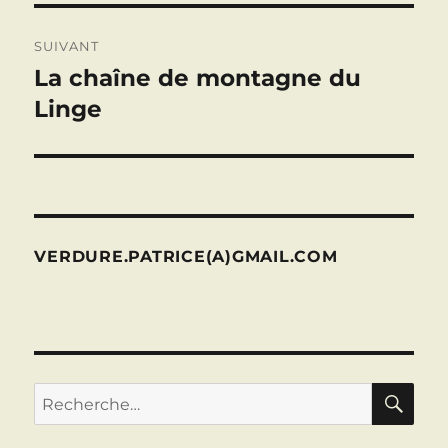
SUIVANT
La chaîne de montagne du
Publication
suivante :
Linge
VERDURE.PATRICE(A)GMAIL.COM
RE
Recherche
pour :