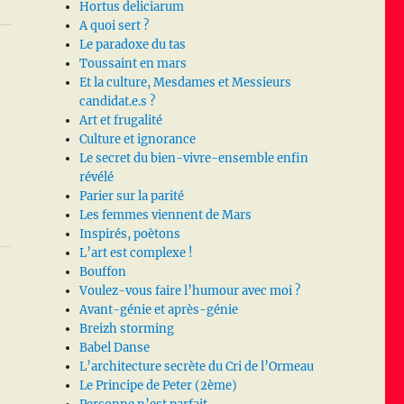
Hortus deliciarum
A quoi sert ?
Le paradoxe du tas
Toussaint en mars
Et la culture, Mesdames et Messieurs
candidat.e.s ?
Art et frugalité
Culture et ignorance
Le secret du bien-vivre-ensemble enfin
révélé
Parier sur la parité
Les femmes viennent de Mars
Inspirés, poètons
L’art est complexe !
Bouffon
Voulez-vous faire l’humour avec moi ?
Avant-génie et après-génie
Breizh storming
Babel Danse
L’architecture secrète du Cri de l’Ormeau
Le Principe de Peter (2ème)