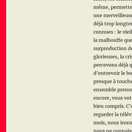
même,
permette
une merveilleuse
déjà trop longte
connues : le viei
la malbouffe que
surproduction de 
glorieuses, la cr
percevons déjà q
d’entrevoir le bo
presque à touche
ensemble prenons
encore, vous vot
bien compris. C’
regarder la télé
mois, nous iron
nous ne connaiss