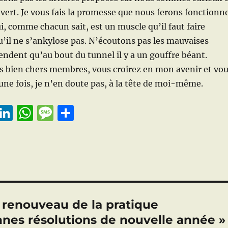
uvert. Je vous fais la promesse que nous ferons fonctionn
i, comme chacun sait, est un muscle qu’il faut faire
qu’il ne s’ankylose pas. N’écoutons pas les mauvaises
endent qu’au bout du tunnel il y a un gouffre béant.
bien chers membres, vous croirez en mon avenir et vo
une fois, je n’en doute pas, à la tête de moi-même.
E
Li
W
M
P
m
n
h
e
a
i
k
at
ss
rt
e
s
a
a
d
A
g
g
I
p
e
er
e renouveau de la pratique
n
p
onnes résolutions de nouvelle année »