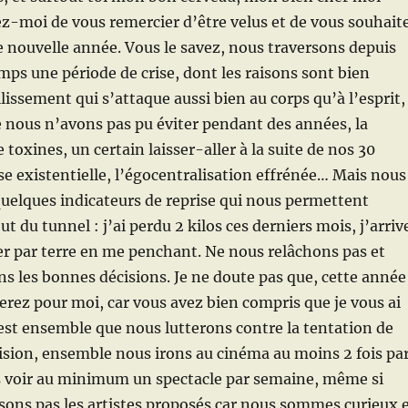
z-moi de vous remercier d’être velus et de vous souhait
 nouvelle année. Vous le savez, nous traversons depuis
mps une période de crise, dont les raisons sont bien
llissement qui s’attaque aussi bien au corps qu’à l’esprit,
 nous n’avons pas pu éviter pendant des années, la
toxines, un certain laisser-aller à la suite de nos 30
ise existentielle, l’égocentralisation effrénée… Mais nous
uelques indicateurs de reprise qui nous permettent
ut du tunnel : j’ai perdu 2 kilos ces derniers mois, j’arriv
r par terre en me penchant. Ne nous relâchons pas et
 les bonnes décisions. Je ne doute pas que, cette année
erez pour moi, car vous avez bien compris que je vous ai
est ensemble que nous lutterons contre la tentation de
vision, ensemble nous irons au cinéma au moins 2 fois pa
s voir au minimum un spectacle par semaine, même si
ons pas les artistes proposés car nous sommes curieux 