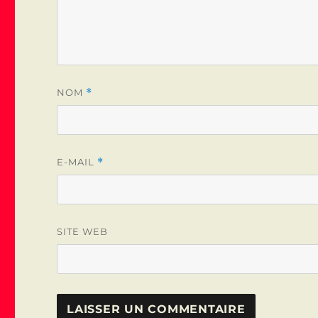
NOM
*
E-MAIL
*
SITE WEB