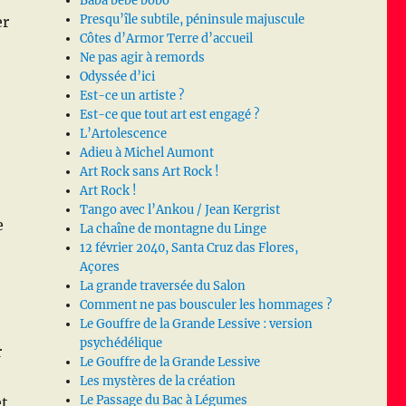
Baba bébé bobo
Presqu’île subtile, péninsule majuscule
er
Côtes d’Armor Terre d’accueil
Ne pas agir à remords
Odyssée d’ici
Est-ce un artiste ?
Est-ce que tout art est engagé ?
L’Artolescence
Adieu à Michel Aumont
Art Rock sans Art Rock !
Art Rock !
Tango avec l’Ankou / Jean Kergrist
e
La chaîne de montagne du Linge
12 février 2040, Santa Cruz das Flores,
Açores
La grande traversée du Salon
Comment ne pas bousculer les hommages ?
Le Gouffre de la Grande Lessive : version
psychédélique
r
Le Gouffre de la Grande Lessive
Les mystères de la création
Le Passage du Bac à Légumes
et