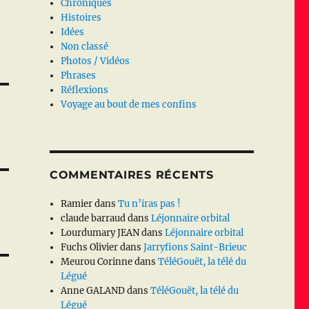
Chroniques
Histoires
Idées
Non classé
Photos / Vidéos
Phrases
Réflexions
Voyage au bout de mes confins
COMMENTAIRES RÉCENTS
Ramier
dans
Tu n’iras pas !
claude barraud
dans
Léjonnaire orbital
Lourdumary JEAN
dans
Léjonnaire orbital
Fuchs Olivier
dans
Jarryfions Saint-Brieuc
Meurou Corinne
dans
TéléGouët, la télé du
Légué
Anne GALAND
dans
TéléGouët, la télé du
Légué