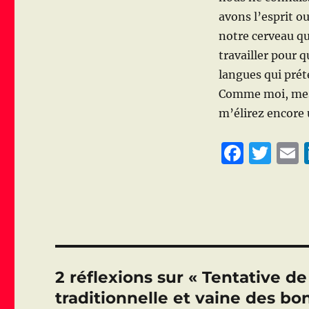
avons l’esprit o
notre cerveau qu
travailler pour 
langues qui prét
Comme moi, mes 
m’élirez encore 
F
T
a
w
c
it
a
e
te
l
b
r
o
2 réflexions sur « Tentative d
o
traditionnelle et vaine des b
k