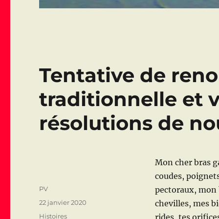
Tentative de reno
traditionnelle et
résolutions de no
Mon cher bras ga
coudes, poignet
Auteur
PV
pectoraux, mon 
Publié
22 janvier 2020
chevilles, mes bi
le
Catégories
Histoires
rides, tes orifi