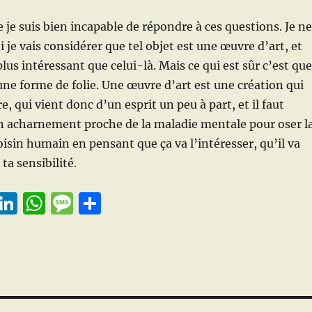
e je suis bien incapable de répondre à ces questions. Je ne
 je vais considérer que tel objet est une œuvre d’art, et
plus intéressant que celui-là. Mais ce qui est sûr c’est que
 une forme de folie. Une œuvre d’art est une création qui
re, qui vient donc d’un esprit un peu à part, et il faut
n acharnement proche de la maladie mentale pour oser l
isin humain en pensant que ça va l’intéresser, qu’il va
a sensibilité.
E
Li
W
M
P
m
n
h
e
a
i
k
at
ss
rt
e
s
a
a
d
A
g
g