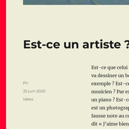
Est-ce un artiste 
Est-ce que celui
va dessiner un 
Auteur
PV
exemple ? Est-ce
Publié
25 juin 2020
musicien ? Par 
le
Catégories
Idées
un piano ? Est-c
est un photogra
fausse note au c
dit « J’aime bie