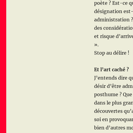
poète ? Est-ce qu
désignation est-
administration ? 
des considératio
et risque d’arri
».
Stop au délire !
Et l’art caché ?
J’entends dire qu
désir d’être adm
posthume ? Que d
dans le plus gra
découvertes qu’a
soi en provoquan
bien d’autres mo