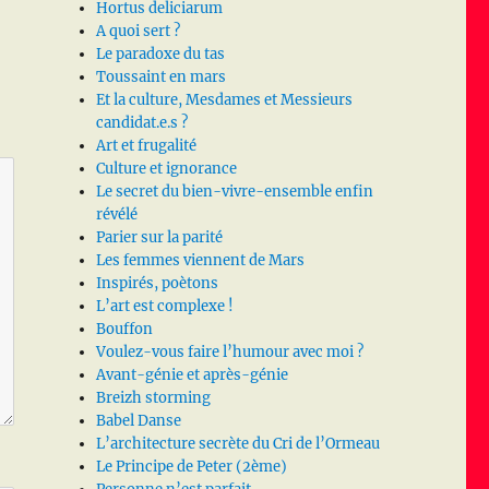
Hortus deliciarum
A quoi sert ?
Le paradoxe du tas
Toussaint en mars
Et la culture, Mesdames et Messieurs
candidat.e.s ?
Art et frugalité
Culture et ignorance
Le secret du bien-vivre-ensemble enfin
révélé
Parier sur la parité
Les femmes viennent de Mars
Inspirés, poètons
L’art est complexe !
Bouffon
Voulez-vous faire l’humour avec moi ?
Avant-génie et après-génie
Breizh storming
Babel Danse
L’architecture secrète du Cri de l’Ormeau
Le Principe de Peter (2ème)