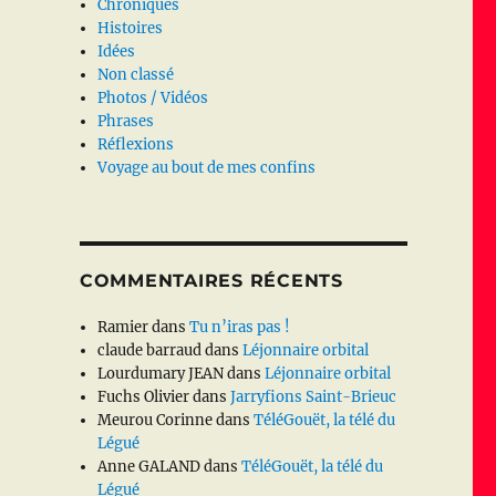
Chroniques
Histoires
Idées
Non classé
Photos / Vidéos
Phrases
Réflexions
Voyage au bout de mes confins
COMMENTAIRES RÉCENTS
Ramier
dans
Tu n’iras pas !
claude barraud
dans
Léjonnaire orbital
Lourdumary JEAN
dans
Léjonnaire orbital
Fuchs Olivier
dans
Jarryfions Saint-Brieuc
Meurou Corinne
dans
TéléGouët, la télé du
Légué
Anne GALAND
dans
TéléGouët, la télé du
Légué