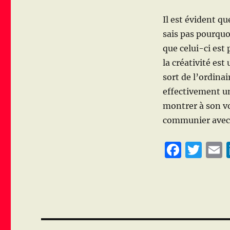
Il est évident qu
sais pas pourquoi
que celui-ci est 
la créativité est
sort de l’ordinai
effectivement u
montrer à son vo
communier avec t
F
T
a
w
c
it
a
e
te
l
b
r