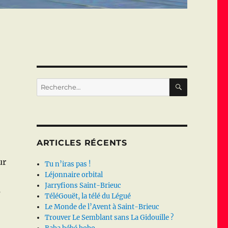
RECHERC
Recherche
pour :
ARTICLES RÉCENTS
ur
Tu n’iras pas !
Léjonnaire orbital
Jarryfions Saint-Brieuc
s
TéléGouët, la télé du Légué
Le Monde de l’Avent à Saint-Brieuc
Trouver Le Semblant sans La Gidouille ?