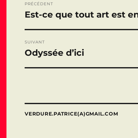
PRÉCÉDENT
de
Est-ce que tout art est 
Publication
précédente :
l’article
SUIVANT
Odyssée d’ici
Publication
suivante :
VERDURE.PATRICE(A)GMAIL.COM