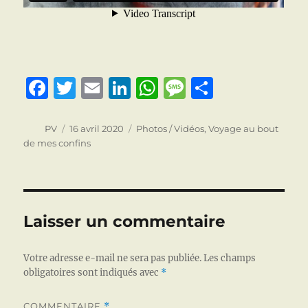
F
T
E
Li
W
M
P
a
w
m
n
h
e
a
c
it
ai
k
at
ss
rt
Auteur
Publié
Catégories
PV
16 avril 2020
Photos / Vidéos
,
Voyage au bout
le
de mes confins
e
te
l
e
s
a
a
b
r
d
A
g
g
o
I
p
e
er
o
n
p
Laisser un commentaire
k
Votre adresse e-mail ne sera pas publiée.
Les champs
obligatoires sont indiqués avec
*
COMMENTAIRE
*