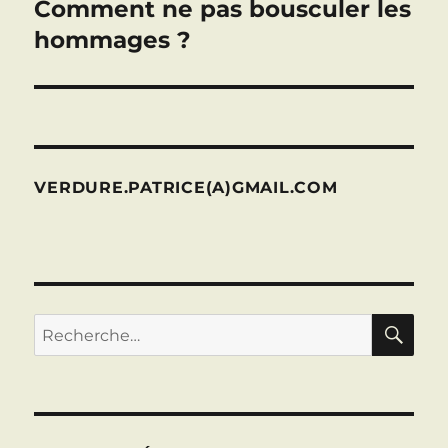
Comment ne pas bousculer les
Publication
suivante :
hommages ?
VERDURE.PATRICE(A)GMAIL.COM
RE
Recherche
pour :