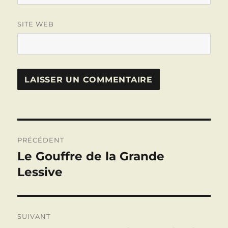
SITE WEB
Navigation
PRÉCÉDENT
de
Le Gouffre de la Grande
Publication
précédente :
Lessive
l’article
SUIVANT