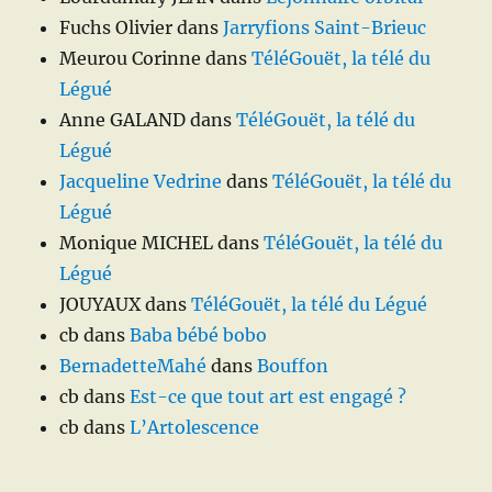
Fuchs Olivier
dans
Jarryfions Saint-Brieuc
Meurou Corinne
dans
TéléGouët, la télé du
Légué
Anne GALAND
dans
TéléGouët, la télé du
Légué
Jacqueline Vedrine
dans
TéléGouët, la télé du
Légué
Monique MICHEL
dans
TéléGouët, la télé du
Légué
JOUYAUX
dans
TéléGouët, la télé du Légué
cb
dans
Baba bébé bobo
BernadetteMahé
dans
Bouffon
cb
dans
Est-ce que tout art est engagé ?
cb
dans
L’Artolescence