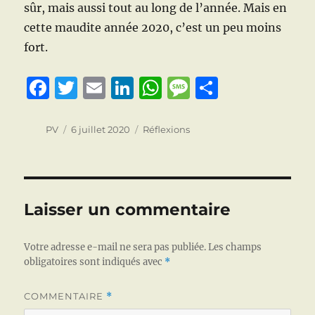
sûr, mais aussi tout au long de l’année. Mais en
cette maudite année 2020, c’est un peu moins
fort.
F
T
E
Li
W
M
P
a
w
m
n
h
e
a
c
it
ai
k
at
ss
rt
Auteur
Publié
Catégories
PV
6 juillet 2020
Réflexions
le
e
te
l
e
s
a
a
b
r
d
A
g
g
o
I
p
e
er
Laisser un commentaire
o
n
p
k
Votre adresse e-mail ne sera pas publiée.
Les champs
obligatoires sont indiqués avec
*
COMMENTAIRE
*