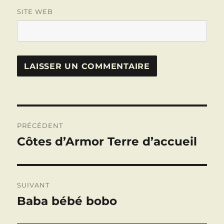
SITE WEB
Navigation
PRÉCÉDENT
de
Côtes d’Armor Terre d’accueil
Publication
précédente :
l’article
SUIVANT
Baba bébé bobo
Publication
suivante :