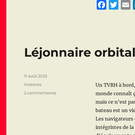
F
T
a
w
c
it
a
e
te
l
b
r
Léjonnaire orbita
o
o
k
Publié
11 août 2023
le
Catégories
Histoires
Un TVRH à bord, 
sur
2 commentaires
monde connaît ça
Léjonnaire
mais ce n’est pas
orbital
bateau est un vie
Les navigateurs 
intégristes de la