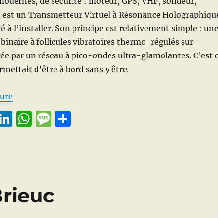
odernes, de sécurité : moteur, GPS, VHF, sondeur,
st un Transmetteur Virtuel à Résonance Holographiqu
é à l’installer. Son principe est relativement simple : un
binaire à follicules vibratoires thermo-régulés sur-
e par un réseau à pico-ondes ultra-glamolantes. C’est 
rmettait d’être à bord sans y être.
de « Léjonnaire orbital »
ture
E
Li
W
M
P
m
n
h
e
a
i
k
at
ss
rt
e
s
a
a
d
A
g
g
Brieuc
I
p
e
er
n
p