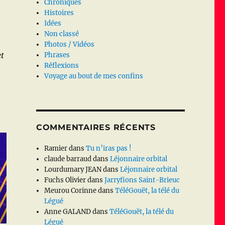
Chroniques
Histoires
Idées
Non classé
Photos / Vidéos
et
Phrases
Réflexions
Voyage au bout de mes confins
COMMENTAIRES RÉCENTS
Ramier
dans
Tu n’iras pas !
claude barraud
dans
Léjonnaire orbital
Lourdumary JEAN
dans
Léjonnaire orbital
Fuchs Olivier
dans
Jarryfions Saint-Brieuc
Meurou Corinne
dans
TéléGouët, la télé du
Légué
Anne GALAND
dans
TéléGouët, la télé du
Légué