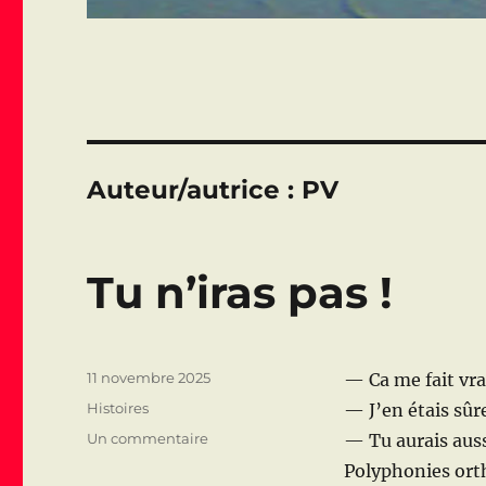
Auteur/autrice :
PV
Tu n’iras pas !
Publié
11 novembre 2025
— Ca me fait vra
le
Catégories
Histoires
— J’en étais sûr
sur
Un commentaire
— Tu aurais auss
Tu
Polyphonies ort
n’iras