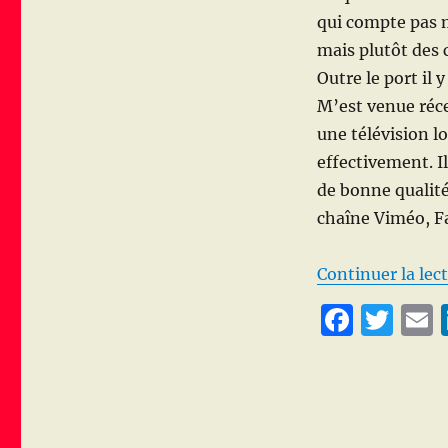
TéléGouët,
qui compte pas m
la
mais plutôt des 
télé
du
Outre le port il 
Légué
M’est venue réc
une télévision l
effectivement. I
de bonne qualité
chaîne Viméo, Fa
Continuer la lec
F
T
a
w
c
it
a
e
te
l