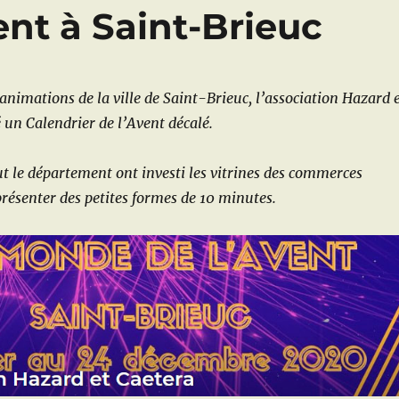
d
A
g
g
nt à Saint-Brieuc
I
p
e
er
n
p
animations de la ville de Saint-Brieuc, l’association Hazard 
 un Calendrier de l’Avent décalé.
ut le département ont investi les vitrines des commerces
présenter des petites formes de 10 minutes.