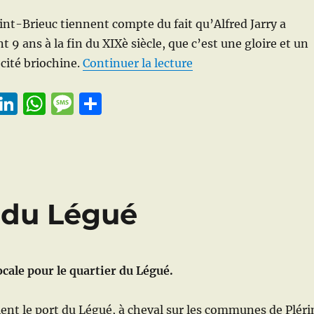
int-Brieuc tiennent compte du fait qu’Alfred Jarry a
t 9 ans à la fin du XIXè siècle, que c’est une gloire et un
de « Jarryfions Saint
cité briochine.
Continuer la lecture
E
Li
W
M
P
m
n
h
e
a
i
k
at
ss
rt
e
s
a
a
d
A
g
g
é du Légué
I
p
e
er
n
p
ocale pour le quartier du Légué.
ient le port du Légué, à cheval sur les communes de Pléri