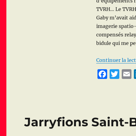
d’équipements m
TVRH… Le TVRH e
Gaby m’avait aid
imagerie spatio-
compensés relayé
bidule qui me pe
Continuer la lec
F
T
a
w
c
it
a
e
te
l
b
r
Jarryfions Saint-
o
o