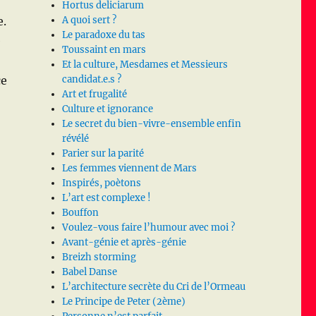
Hortus deliciarum
e.
A quoi sert ?
Le paradoxe du tas
e
Toussaint en mars
Et la culture, Mesdames et Messieurs
ce
candidat.e.s ?
Art et frugalité
Culture et ignorance
Le secret du bien-vivre-ensemble enfin
révélé
Parier sur la parité
Les femmes viennent de Mars
Inspirés, poètons
L’art est complexe !
Bouffon
Voulez-vous faire l’humour avec moi ?
Avant-génie et après-génie
Breizh storming
Babel Danse
L’architecture secrète du Cri de l’Ormeau
Le Principe de Peter (2ème)