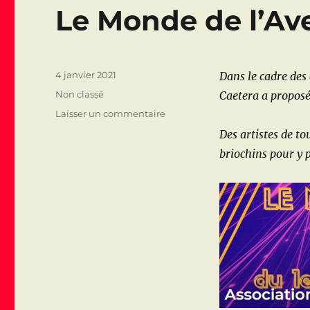
b
r
Le Monde de l’Ave
o
o
k
Publié
4 janvier 2021
Dans le cadre des 
le
Catégories
Non classé
Caetera a proposé
sur
Laisser un commentaire
Le
Des artistes de to
Monde
briochins pour y 
de
l’Avent
à
Saint-
Brieuc