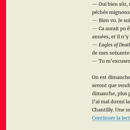
— Oui bien sûr, 
pas
!
péchés mignons
— Bien vu. Je su
— Ca aurait pu êt
années, et il n’
—
Eagles of Deat
de mes soixante 
— Tu m’excuseras
On est dimanche
seront que vendr
dimanche, plus p
J’ai mal dormi l
Chantilly. Une s
Continuer la lec