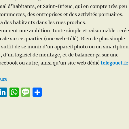
al d’habitants, et Saint-Brieuc, qui en compte très peu
commerces, des entreprises et des activités portuaires.
y a des habitants dans les rues proches.
emment une ambition, toute simple et raisonnable : crée
ocale sur ce quartier (une web-télé). Rien de plus simple
l suffit de se munir d’un appareil photo ou un smartphon
, d’un logiciel de montage, et de balancer ça sur une
cebook ou autre, ainsi qu’un site web dédié
telegouet.fr
de « TéléGouët, la télé du Légué »
ture
E
Li
W
M
P
m
n
h
e
a
i
k
at
ss
rt
e
s
a
a