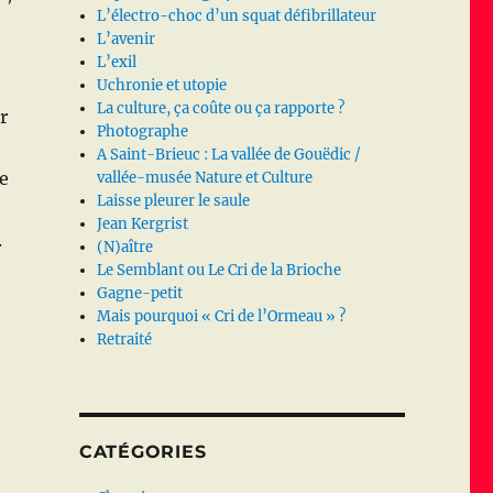
L’électro-choc d’un squat défibrillateur
L’avenir
L’exil
Uchronie et utopie
La culture, ça coûte ou ça rapporte ?
r
Photographe
A Saint-Brieuc : La vallée de Gouëdic /
e
vallée-musée Nature et Culture
Laisse pleurer le saule
Jean Kergrist
.
(N)aître
Le Semblant ou Le Cri de la Brioche
Gagne-petit
Mais pourquoi « Cri de l’Ormeau » ?
Retraité
CATÉGORIES