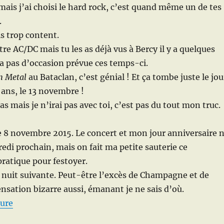
mais j’ai choisi le hard rock, c’est quand même un de tes
.
is trop content.
re AC/DC mais tu les as déjà vus à Bercy il y a quelques
y a pas d’occasion prévue ces temps-ci.
h Metal
au Bataclan, c’est génial ! Et ça tombe juste le jou
ans, le 13 novembre !
 mais je n’irai pas avec toi, c’est pas du tout mon truc.
 8 novembre 2015. Le concert et mon jour anniversaire 
edi prochain, mais on fait ma petite sauterie ce
ratique pour festoyer.
a nuit suivante. Peut-être l’excès de Champagne et de
ensation bizarre aussi, émanant je ne sais d’où.
de « Tu n’iras pas ! »
ture