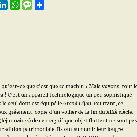
E
Li
W
M
P
m
n
h
e
a
i
k
at
ss
rt
e
s
a
a
d
A
g
g
l
I
p
e
er
n
p
qu’est-ce que c’est que ce machin ? Mais voyons, tout l
 ! C’est un appareil technologique un peu sophistiqué
 le seul dont est équipé le
Grand Léjon
. Pourtant, ce
ux gréement, copie d’un voilier de la fin du XIXè siècle.
(léjonnaires) de ce magnifique objet flottant ne sont pas
 tradition patrimoniale. Ils ont su munir leur lougre