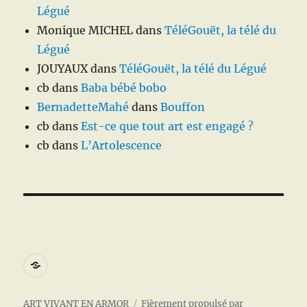
Légué
Monique MICHEL
dans
TéléGouët, la télé du
Légué
JOUYAUX
dans
TéléGouët, la télé du Légué
cb
dans
Baba bébé bobo
BernadetteMahé
dans
Bouffon
cb
dans
Est-ce que tout art est engagé ?
cb
dans
L’Artolescence
A
propos
ART VIVANT EN ARMOR
Fièrement propulsé par