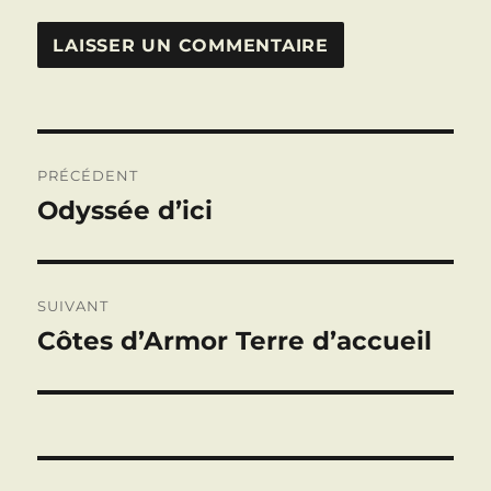
Navigation
PRÉCÉDENT
de
Odyssée d’ici
Publication
précédente :
l’article
SUIVANT
Côtes d’Armor Terre d’accueil
Publication
suivante :