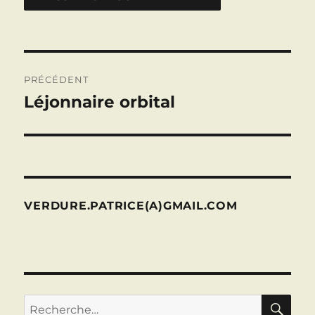
Navigation
PRÉCÉDENT
de
Léjonnaire orbital
Publication
précédente :
l’article
VERDURE.PATRICE(A)GMAIL.COM
RE
Recherche