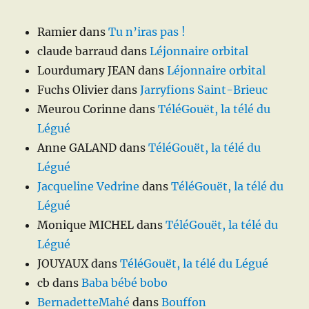
Ramier
dans
Tu n’iras pas !
claude barraud
dans
Léjonnaire orbital
Lourdumary JEAN
dans
Léjonnaire orbital
Fuchs Olivier
dans
Jarryfions Saint-Brieuc
Meurou Corinne
dans
TéléGouët, la télé du
Légué
Anne GALAND
dans
TéléGouët, la télé du
Légué
Jacqueline Vedrine
dans
TéléGouët, la télé du
Légué
Monique MICHEL
dans
TéléGouët, la télé du
Légué
JOUYAUX
dans
TéléGouët, la télé du Légué
cb
dans
Baba bébé bobo
BernadetteMahé
dans
Bouffon