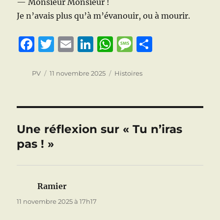
— Monsieur Monsieur !
Je n’avais plus qu’à m’évanouir, ou à mourir.
F
T
E
Li
W
M
P
a
w
m
n
h
e
a
c
it
ai
k
at
ss
rt
Auteur
Publié
Catégories
PV
11 novembre 2025
Histoires
le
e
te
l
e
s
a
a
b
r
d
A
g
g
o
I
p
e
er
Une réflexion sur « Tu n’iras
o
n
p
pas ! »
k
Ramier
dit :
11 novembre 2025 à 17h17