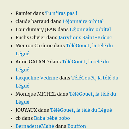
Ramier
dans
Tu n’iras pas !
claude barraud
dans
Léjonnaire orbital
Lourdumary JEAN
dans
Léjonnaire orbital
Fuchs Olivier
dans
Jarryfions Saint-Brieuc
Meurou Corinne
dans
TéléGouët, la télé du
Légué
Anne GALAND
dans
TéléGouët, la télé du
Légué
Jacqueline Vedrine
dans
TéléGouët, la télé du
Légué
Monique MICHEL
dans
TéléGouët, la télé du
Légué
JOUYAUX
dans
TéléGouët, la télé du Légué
cb
dans
Baba bébé bobo
BernadetteMahé
dans
Bouffon