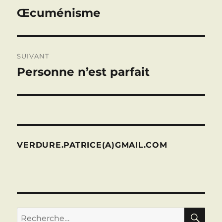
de
Œcuménisme
Publication
précédente :
l’article
SUIVANT
Personne n’est parfait
Publication
suivante :
VERDURE.PATRICE(A)GMAIL.COM
RE
Recherche