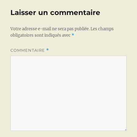
o
I
p
e
er
o
n
p
Laisser un commentaire
k
Votre adresse e-mail ne sera pas publiée.
Les champs
obligatoires sont indiqués avec
*
COMMENTAIRE
*