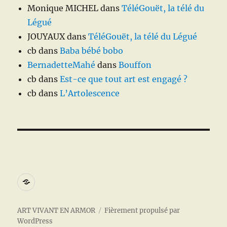
Monique MICHEL
dans
TéléGouët, la télé du
Légué
JOUYAUX
dans
TéléGouët, la télé du Légué
cb
dans
Baba bébé bobo
BernadetteMahé
dans
Bouffon
cb
dans
Est-ce que tout art est engagé ?
cb
dans
L’Artolescence
A
propos
ART VIVANT EN ARMOR
Fièrement propulsé par
WordPress