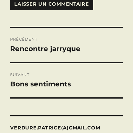
Navigation
PRÉCÉDENT
de
Rencontre jarryque
Publication
précédente :
l’article
SUIVANT
Bons sentiments
Publication
suivante :
VERDURE.PATRICE(A)GMAIL.COM