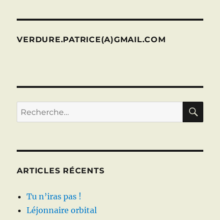
VERDURE.PATRICE(A)GMAIL.COM
RE
Recherche
pour :
ARTICLES RÉCENTS
Tu n’iras pas !
Léjonnaire orbital