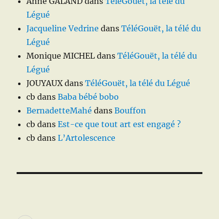
Anne GALAND
dans
TéléGouët, la télé du
Légué
Jacqueline Vedrine
dans
TéléGouët, la télé du
Légué
Monique MICHEL
dans
TéléGouët, la télé du
Légué
JOUYAUX
dans
TéléGouët, la télé du Légué
cb
dans
Baba bébé bobo
BernadetteMahé
dans
Bouffon
cb
dans
Est-ce que tout art est engagé ?
cb
dans
L’Artolescence