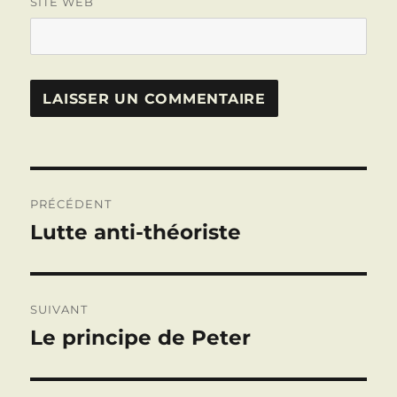
SITE WEB
Navigation
PRÉCÉDENT
de
Lutte anti-théoriste
Publication
précédente :
l’article
SUIVANT
Le principe de Peter
Publication
suivante :