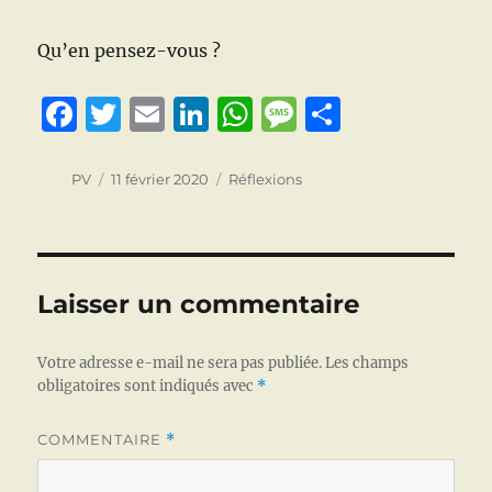
Qu’en pensez-vous ?
F
T
E
Li
W
M
P
a
w
m
n
h
e
a
c
it
ai
k
at
ss
rt
Auteur
Publié
Catégories
PV
11 février 2020
Réflexions
le
e
te
l
e
s
a
a
b
r
d
A
g
g
o
I
p
e
er
Laisser un commentaire
o
n
p
k
Votre adresse e-mail ne sera pas publiée.
Les champs
obligatoires sont indiqués avec
*
COMMENTAIRE
*