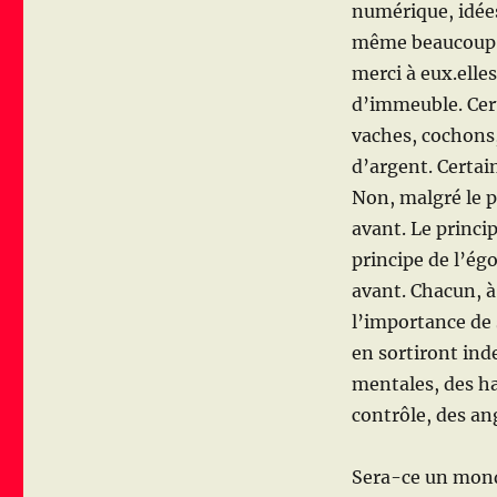
numérique, idées
même beaucoup p
merci à eux.elle
d’immeuble. Cer
vaches, cochons,
d’argent. Certain
Non, malgré le 
avant. Le princip
principe de l’é
avant. Chacun, à
l’importance de s
en sortiront ind
mentales, des ha
contrôle, des an
Sera-ce un monde