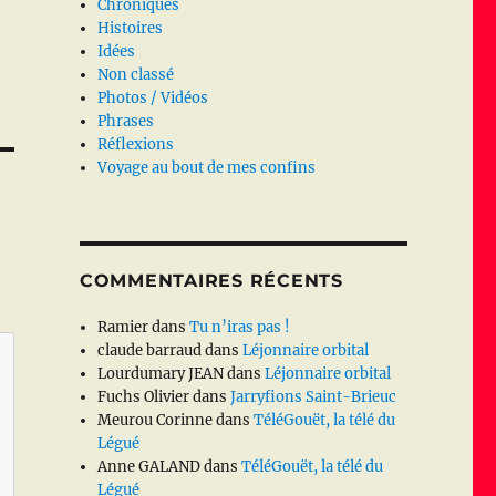
Chroniques
Histoires
Idées
Non classé
Photos / Vidéos
Phrases
Réflexions
Voyage au bout de mes confins
COMMENTAIRES RÉCENTS
Ramier
dans
Tu n’iras pas !
claude barraud
dans
Léjonnaire orbital
Lourdumary JEAN
dans
Léjonnaire orbital
Fuchs Olivier
dans
Jarryfions Saint-Brieuc
Meurou Corinne
dans
TéléGouët, la télé du
Légué
Anne GALAND
dans
TéléGouët, la télé du
Légué