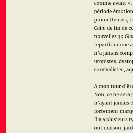
comme avant ». D
période émotionn
prometteuses, t
Calin
de fin de c
nouvelles
30 Glo
reparti comme a
n’a jamais compt
utopistes, dystop
survivalistes, aq
A mon tour d’êtr
Non, ce ne sera 
n’ayant jamais é
fortement marq
Il y a plusieurs 
ont maison, jard