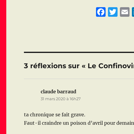
F
T
a
w
c
it
a
e
te
l
b
r
o
3 réflexions sur « Le Confinovi
o
k
claude barraud
dit :
31 mars 2020 à 16h27
ta chronique se fait grave.
Faut-il craindre un poison d’avril pour demain