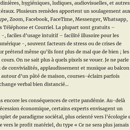
dinières, hygiéniques, ludiques, audiovisuelles, et autres
téraux. Plusieurs remèdes apportent un soulagement au
ype, Zoom, Facebook, FaceTime, Messenger, Whatsapp,
s Téléphone et Courriel. La plupart sont gratuits –
 -, faciles d’usage intuitif – facilité illusoire pour les
mérique -, souvent facteurs de stress ou de crises de
r prétend même qu’ils font plus de mal que de bien ; les
cours. On ne sait plus à quels pixels se vouer. Je ne parle
tz de convivialités, applaudissement et musique au balcon
autour d’un pâté de maison, courses-éclairs parfois
change verbal bien distancié…
s encore les conséquences de cette pandémie. Au-delà
récession économique, certains experts envisagent un
et de paradigme sociétal, plus orienté vers l’écologie 
vers le profit matériel, du type « Ce ne sera plus jamais