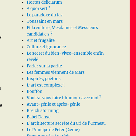
Hortus deliciarum
A quoi sert ?
Le paradoxe du tas
Toussaint en mars
Et la culture, Mesdames et Messieurs
candidat.e.s ?
s
Art et frugalité
Culture et ignorance
Le secret du bien-vivre-ensemble enfin
révélé
Parier sur la parité
Les femmes viennent de Mars
Inspirés, poètons
L’art est complexe !
u
Bouffon
Voulez-vous faire l’humour avec moi ?
Avant-génie et après-génie
e
Breizh storming
Babel Danse
L’architecture secrète du Cri de l’Ormeau
Le Principe de Peter (2ème)