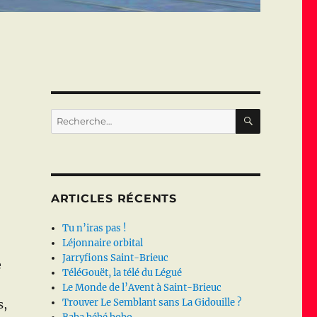
RECHERC
Recherche
pour :
ARTICLES RÉCENTS
Tu n’iras pas !
Léjonnaire orbital
Jarryfions Saint-Brieuc
e
TéléGouët, la télé du Légué
Le Monde de l’Avent à Saint-Brieuc
Trouver Le Semblant sans La Gidouille ?
s,