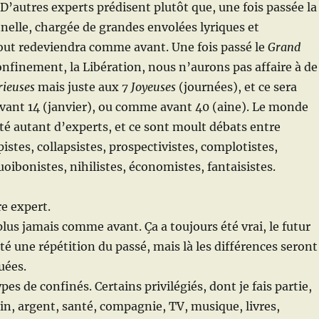
’autres experts prédisent plutôt que, une fois passée la
elle, chargée de grandes envolées lyriques et
out redeviendra comme avant. Une fois passé le
Grand
onfinement, la Libération, nous n’aurons pas affaire à de
rieuses
mais juste aux
7 Joyeuses
(journées), et ce sera
vant 14 (janvier), ou comme avant 40 (aine). Le monde
é autant d’experts, et ce sont moult débats entre
istes, collapsistes, prospectivistes, complotistes,
uoibonistes, nihilistes, économistes, fantaisistes.
e expert.
plus jamais comme avant. Ça a toujours été vrai, le futur
té une répétition du passé, mais là les différences seront
uées.
types de confinés. Certains privilégiés, dont je fais partie,
in, argent, santé, compagnie, TV, musique, livres,