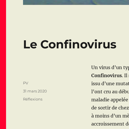
Le Confinovirus
Un virus d’un ty
Confinovirus
. I
Auteur
PV
issu d’une muta
Publié
31 mars 2020
l’ont cru au déb
le
Catégories
Réflexions
maladie appelée
de sortir de che
à moins d’un mèt
accroissement de