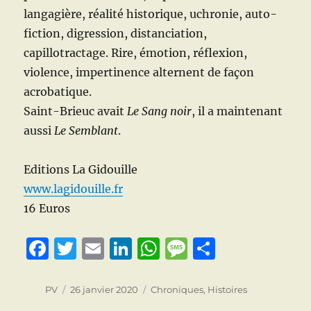
langagière, réalité historique, uchronie, auto-
fiction, digression, distanciation,
capillotractage. Rire, émotion, réflexion,
violence, impertinence alternent de façon
acrobatique.
Saint-Brieuc avait
Le Sang noir
, il a maintenant
aussi
Le Semblant
.
Editions La Gidouille
www.lagidouille.fr
16 Euros
F
T
E
Li
W
M
P
a
w
m
n
h
e
a
c
it
ai
k
at
ss
rt
Auteur
Publié
Catégories
PV
26 janvier 2020
Chroniques
,
Histoires
le