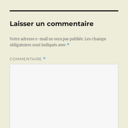
e
te
l
e
s
a
a
b
r
d
A
g
g
o
I
p
e
er
Laisser un commentaire
o
n
p
k
Votre adresse e-mail ne sera pas publiée.
Les champs
obligatoires sont indiqués avec
*
COMMENTAIRE
*