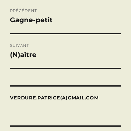
Navigation
PRÉCÉDENT
de
Gagne-petit
Publication
précédente :
l’article
SUIVANT
(N)aître
Publication
suivante :
VERDURE.PATRICE(A)GMAIL.COM