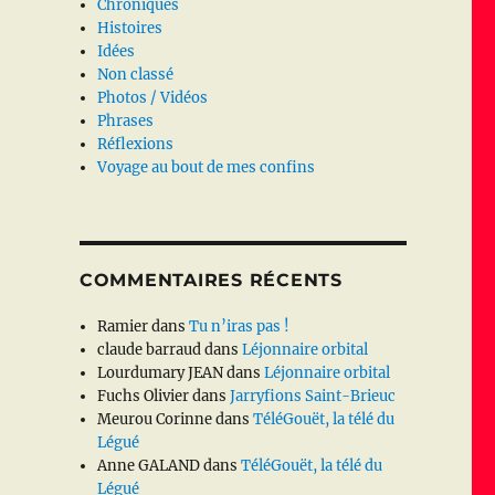
Chroniques
Histoires
Idées
Non classé
Photos / Vidéos
Phrases
Réflexions
Voyage au bout de mes confins
COMMENTAIRES RÉCENTS
Ramier
dans
Tu n’iras pas !
claude barraud
dans
Léjonnaire orbital
Lourdumary JEAN
dans
Léjonnaire orbital
Fuchs Olivier
dans
Jarryfions Saint-Brieuc
Meurou Corinne
dans
TéléGouët, la télé du
Légué
Anne GALAND
dans
TéléGouët, la télé du
Légué