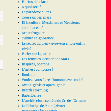
Hortus deliciarum
A quoi sert ?
Le paradoxe du tas
Toussaint en mars
Et la culture, Mesdames et Messieurs
candidat.e.s ?
Art et frugalité
Culture et ignorance
Le secret du bien-vivre-ensemble enfin
révélé
Parier sur la parité
Les femmes viennent de Mars
Inspirés, poètons
L’art est complexe !
Bouffon
Voulez-vous faire l’humour avec moi ?
Avant-génie et après-génie
Breizh storming
Babel Danse
L’architecture secrète du Cri de l’Ormeau
Le Principe de Peter (2ème)