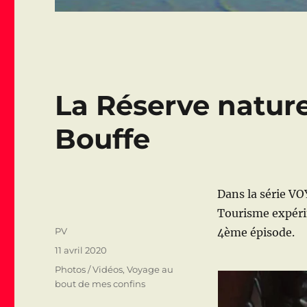
La Réserve nature
Bouffe
Dans la série 
Tourisme expéri
Auteur
PV
4ème épisode.
Publié
11 avril 2020
le
Catégories
Photos / Vidéos
,
Voyage au
bout de mes confins