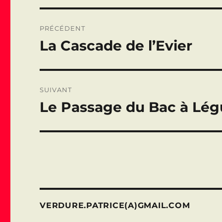
Navigation
PRÉCÉDENT
de
La Cascade de l’Evier
Publication
précédente :
l’article
SUIVANT
Le Passage du Bac à Lé
Publication
suivante :
VERDURE.PATRICE(A)GMAIL.COM