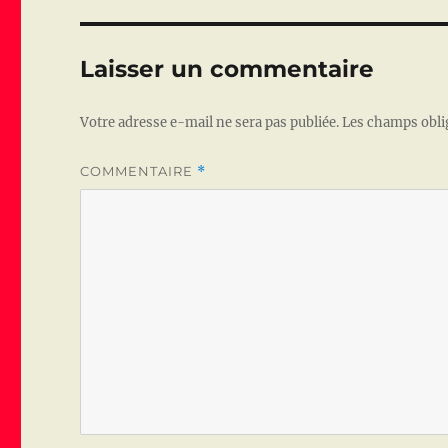
b
r
o
Laisser un commentaire
o
k
Votre adresse e-mail ne sera pas publiée.
Les champs obli
COMMENTAIRE
*