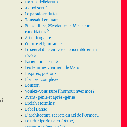
Hortus deliciarum
A quoi sert ?
Le paradoxe du tas
Toussaint en mars
Et la culture, Mesdames et Messieurs
candidat.e.s ?
Art et frugalité
Culture et ignorance
Le secret du bien-vivre-ensemble enfin
.
révélé
Parier sur la parité
Les femmes viennent de Mars
Inspirés, poètons
L’art est complexe !
Bouffon
Voulez-vous faire l’humour avec moi ?
Avant-génie et après-génie
ni
Breizh storming
Babel Danse
L’architecture secrète du Cri de l’Ormeau
r
Le Principe de Peter (2ème)