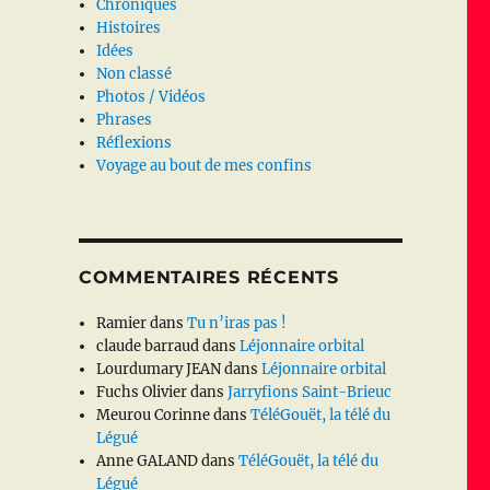
Chroniques
Histoires
Idées
Non classé
Photos / Vidéos
Phrases
Réflexions
Voyage au bout de mes confins
COMMENTAIRES RÉCENTS
Ramier
dans
Tu n’iras pas !
claude barraud
dans
Léjonnaire orbital
Lourdumary JEAN
dans
Léjonnaire orbital
Fuchs Olivier
dans
Jarryfions Saint-Brieuc
Meurou Corinne
dans
TéléGouët, la télé du
Légué
Anne GALAND
dans
TéléGouët, la télé du
Légué