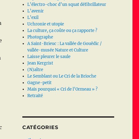
L’électro-choc d’un squat défibrillateur
L’avenir
L’exil
n
Uchronie et utopie
La culture, ça coûte ou ça rapporte ?
Photographe
e
A Saint-Brieuc : La vallée de Gouëdic /
vallée-musée Nature et Culture
Laisse pleurer le saule
n
Jean Kergrist
(N)aître
Le Semblant ou Le Cri de la Brioche
Gagne-petit
Mais pourquoi « Cri de l’Ormeau » ?
Retraité
c
CATÉGORIES