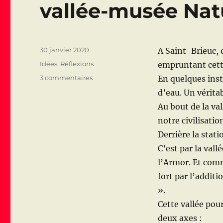
o
vallée-musée Nat
k
Publié
30 janvier 2020
A Saint-Brieuc, 
le
Catégories
Idées
,
Réflexions
empruntant cette
sur
3 commentaires
En quelques inst
A
d’eau. Un vérita
Saint-
Au bout de la va
Brieuc
:
notre civilisatio
La
Derrière la stati
vallée
C’est par la val
de
Gouëdic
l’Armor. Et comm
/
fort par l’additi
vallée-
».
musée
Nature
Cette vallée pou
et
deux axes :