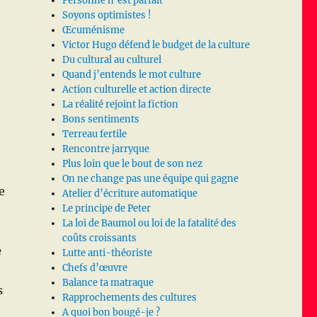
Personne n’est parfait
Soyons optimistes !
Œcuménisme
Victor Hugo défend le budget de la culture
Du cultural au culturel
Quand j’entends le mot culture
Action culturelle et action directe
La réalité rejoint la fiction
Bons sentiments
Terreau fertile
Rencontre jarryque
Plus loin que le bout de son nez
On ne change pas une équipe qui gagne
e
Atelier d’écriture automatique
Le principe de Peter
La loi de Baumol ou loi de la fatalité des
coûts croissants
e
Lutte anti-théoriste
Chefs d’œuvre
Balance ta matraque
s
Rapprochements des cultures
A quoi bon bougé-je ?