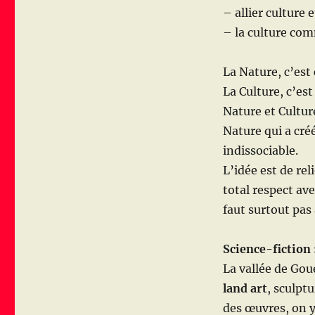
Culture
– allier culture 
– la culture com
La Nature, c’est 
La Culture, c’es
Nature et Cultu
Nature qui a cré
indissociable.
L’idée est de rel
total respect ave
faut surtout pas
Science-fiction
La vallée de Gou
land art
, sculptu
des œuvres, on y 