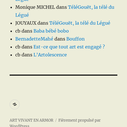
Monique MICHEL
dans
TéléGouët, la télé du
Légué
JOUYAUX
dans
TéléGouët, la télé du Légué
cb
dans
Baba bébé bobo
BernadetteMahé
dans
Bouffon
cb
dans
Est-ce que tout art est engagé ?
cb
dans
L’Artolescence
A
propos
ART VIVANT EN ARMOR
Fièrement propulsé par
WordPress