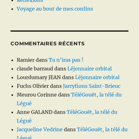
Réflexions
Voyage au bout de mes confins
COMMENTAIRES RÉCENTS
Ramier
dans
Tu n’iras pas !
claude barraud
dans
Léjonnaire orbital
Lourdumary JEAN
dans
Léjonnaire orbital
Fuchs Olivier
dans
Jarryfions Saint-Brieuc
Meurou Corinne
dans
TéléGouët, la télé du
Légué
Anne GALAND
dans
TéléGouët, la télé du
Légué
Jacqueline Vedrine
dans
TéléGouët, la télé du
Légué