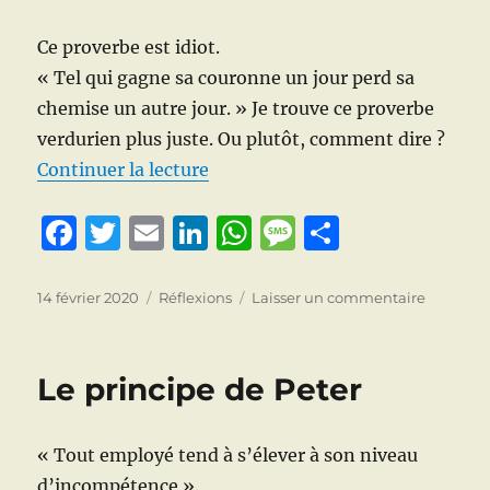
Ce proverbe est idiot.
« Tel qui gagne sa couronne un jour perd sa
chemise un autre jour. » Je trouve ce proverbe
verdurien plus juste. Ou plutôt, comment dire ?
de « On ne change pas une équi
Continuer la lecture
F
T
E
Li
W
M
P
a
w
m
n
h
e
a
c
it
ai
k
at
ss
rt
Publié
Catégories
sur
14 février 2020
Réflexions
Laisser un commentaire
le
On
e
te
l
e
s
a
a
ne
b
r
d
A
g
g
change
Le principe de Peter
pas
o
I
p
e
er
une
o
n
p
équipe
« Tout employé tend à s’élever à son niveau
qui
k
gagne
d’incompétence ».