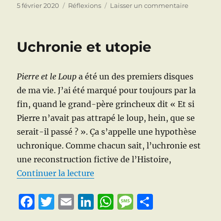
c
it
ai
k
at
ss
rt
Publié
Catégories
sur
5 février 2020
Réflexions
Laisser un commentaire
le
L’électro-
e
te
l
e
s
a
a
choc
b
r
d
A
g
g
d’un
Uchronie et utopie
squat
o
I
p
e
er
défibrilla
o
n
p
Pierre et le Loup
a été un des premiers disques
k
de ma vie. J’ai été marqué pour toujours par la
fin, quand le grand-père grincheux dit « Et si
Pierre n’avait pas attrapé le loup, hein, que se
serait-il passé ? ». Ça s’appelle une hypothèse
uchronique. Comme chacun sait, l’uchronie est
une reconstruction fictive de l’Histoire,
de « Uchronie et utopie »
Continuer la lecture
F
T
E
Li
W
M
P
a
w
m
n
h
e
a