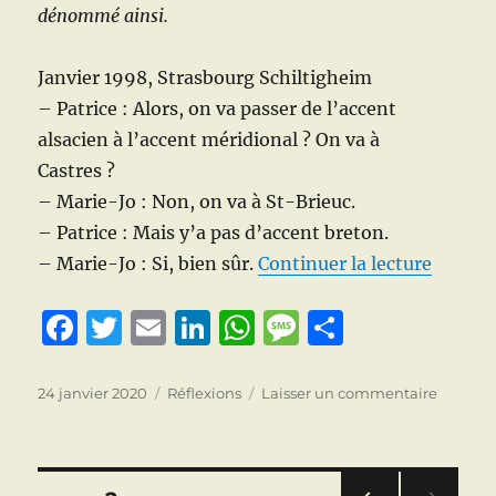
dénommé ainsi.
Culture
Janvier 1998, Strasbourg Schiltigheim
– Patrice : Alors, on va passer de l’accent
alsacien à l’accent méridional ? On va à
Castres ?
– Marie-Jo : Non, on va à St-Brieuc.
– Patrice : Mais y’a pas d’accent breton.
de « Ma
– Marie-Jo : Si, bien sûr.
Continuer la lecture
F
T
E
Li
W
M
P
a
w
m
n
h
e
a
c
it
ai
k
at
ss
rt
Publié
Catégories
sur
24 janvier 2020
Réflexions
Laisser un commentaire
le
Mais
e
te
l
e
s
a
a
pourquo
b
r
d
A
g
g
«
Cri