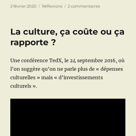
c
it
ai
k
at
ss
rt
Publié
Catégories
sur
2 février 2020
Réflexions
2 commentaires
le
Uchronie
e
te
l
e
s
a
a
et
b
r
d
A
g
g
utopie
La culture, ça coûte ou ça
o
I
p
e
er
rapporte ?
o
n
p
k
Une conférence TedX, le 24 septembre 2016, où
l’on suggère qu’on ne parle plus de « dépenses
culturelles » mais « d’investissements
culturels ».