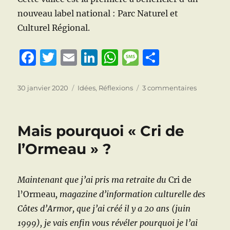
nouveau label national : Parc Naturel et
Culturel Régional.
F
T
E
Li
W
M
P
a
w
m
n
h
e
a
c
it
ai
k
at
ss
rt
Publié
Catégories
sur
30 janvier 2020
Idées
,
Réflexions
3 commentaires
le
A
e
te
l
e
s
a
a
Saint-
b
r
d
A
g
g
Brieuc
Mais pourquoi « Cri de
:
o
I
p
e
er
La
l’Ormeau » ?
o
n
p
vallée
de
k
Gouëdic
Maintenant que j’ai pris ma retraite du
Cri de
/
l’Ormeau
, magazine d’information culturelle des
vallée-
musée
Côtes d’Armor, que j’ai créé il y a 20 ans (juin
Nature
1999), je vais enfin vous révéler pourquoi je l’ai
et