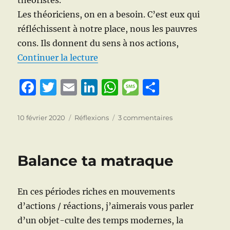
théoristes.
fatalité
Les théoriciens, on en a besoin. C’est eux qui
des
réfléchissent à notre place, nous les pauvres
coûts
croissant
cons. Ils donnent du sens à nos actions,
de « Lutte anti-théoriste »
Continuer la lecture
F
T
E
Li
W
M
P
a
w
m
n
h
e
a
c
it
ai
k
at
ss
rt
Publié
Catégories
sur
10 février 2020
Réflexions
3 commentaires
le
Lutte
e
te
l
e
s
a
a
anti-
b
r
d
A
g
g
théoriste
Balance ta matraque
o
I
p
e
er
o
n
p
En ces périodes riches en mouvements
k
d’actions / réactions, j’aimerais vous parler
d’un objet-culte des temps modernes, la