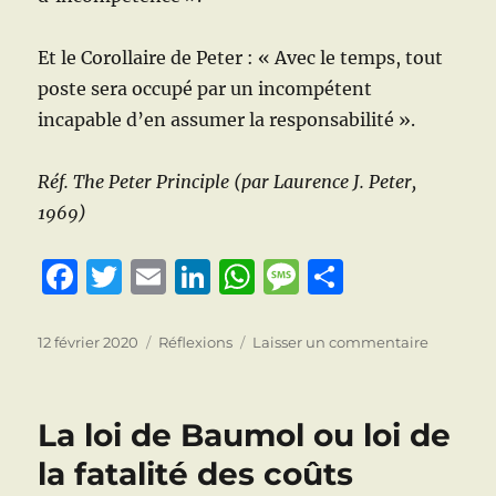
Et le Corollaire de Peter : « Avec le temps, tout
poste sera occupé par un incompétent
incapable d’en assumer la responsabilité ».
Réf. The Peter Principle (par Laurence J. Peter,
1969)
F
T
E
Li
W
M
P
a
w
m
n
h
e
a
c
it
ai
k
at
ss
rt
Publié
Catégories
sur
12 février 2020
Réflexions
Laisser un commentaire
le
Le
e
te
l
e
s
a
a
principe
b
r
d
A
g
g
de
La loi de Baumol ou loi de
Peter
o
I
p
e
er
la fatalité des coûts
o
n
p