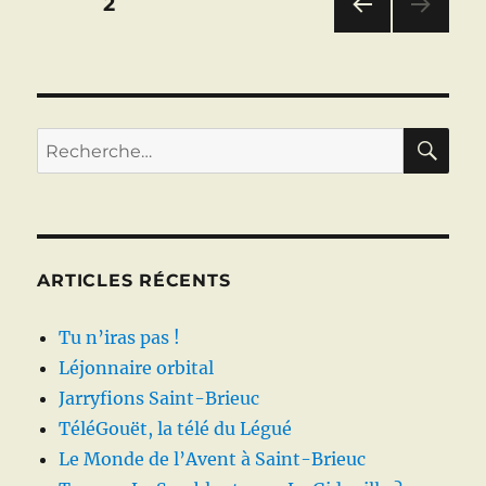
Pagination
o
I
p
e
er
PAGE
2
de
o
n
p
l’Orme
PAG
des
»
E
k
?
PRÉ
publications
CÉD
ENT
RE
Recherche
E
pour :
ARTICLES RÉCENTS
Tu n’iras pas !
Léjonnaire orbital
Jarryfions Saint-Brieuc
TéléGouët, la télé du Légué
Le Monde de l’Avent à Saint-Brieuc