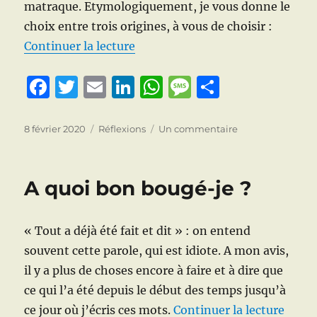
matraque. Etymologiquement, je vous donne le
choix entre trois origines, à vous de choisir :
de « Balance ta matraque »
Continuer la lecture
F
T
E
Li
W
M
P
a
w
m
n
h
e
a
c
it
ai
k
at
ss
rt
Publié
Catégories
sur
8 février 2020
Réflexions
Un commentaire
le
Balance
e
te
l
e
s
a
a
ta
b
r
d
A
g
g
matraque
A quoi bon bougé-je ?
o
I
p
e
er
o
n
p
« Tout a déjà été fait et dit » : on entend
k
souvent cette parole, qui est idiote. A mon avis,
il y a plus de choses encore à faire et à dire que
ce qui l’a été depuis le début des temps jusqu’à
de « 
ce jour où j’écris ces mots.
Continuer la lecture