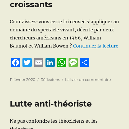
croissants
k
Connaissez-vous cette loi censée s’appliquer au
domaine du spectacle vivant, décrite par deux
chercheurs américains en 1966, William
de «
Baumol et William Bowen ?
Continuer la lecture
F
T
E
Li
W
M
P
a
w
m
n
h
e
a
c
it
ai
k
at
ss
rt
Publié
Catégories
sur
11 février 2020
Réflexions
Laisser un commentaire
le
La
e
te
l
e
s
a
a
loi
b
r
d
A
g
g
de
Lutte anti-théoriste
Baumol
o
I
p
e
er
ou
o
n
p
loi
Ne pas confondre les théoriciens et les
de
k
la